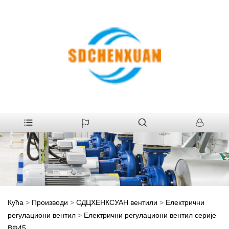
Кућа
>
Производи
>
СДЦХЕНКСУАН вентили
>
Електрични
регулациони вентил
>
Електрични регулациони вентил серије
ВФ45