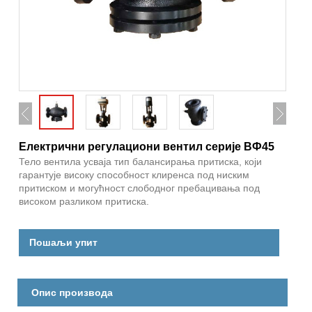
Електрични регулациони вентил серије ВФ45
Тело вентила усваја тип балансирања притиска, који
гарантује високу способност клиренса под ниским
притиском и могућност слободног пребацивања под
високом разликом притиска.​
Пошаљи упит
Опис производа