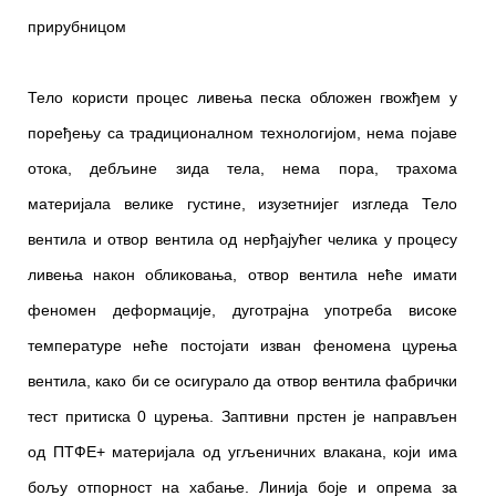
прирубницом
Тело користи процес ливења песка обложен гвожђем у
поређењу са традиционалном технологијом, нема појаве
отока, дебљине зида тела, нема пора, трахома
материјала велике густине, изузетнијег изгледа Тело
вентила и отвор вентила од нерђајућег челика у процесу
ливења након обликовања, отвор вентила неће имати
феномен деформације, дуготрајна употреба високе
температуре неће постојати изван феномена цурења
вентила, како би се осигурало да отвор вентила фабрички
тест притиска 0 цурења. Заптивни прстен је направљен
од ПТФЕ+ материјала од угљеничних влакана, који има
бољу отпорност на хабање. Линија боје и опрема за