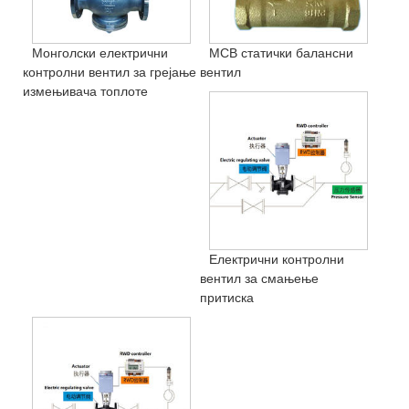
Монголски електрични
МСВ статички балансни
контролни вентил за грејање
вентил
измењивача топлоте
Електрични контролни
вентил за смањење
притиска