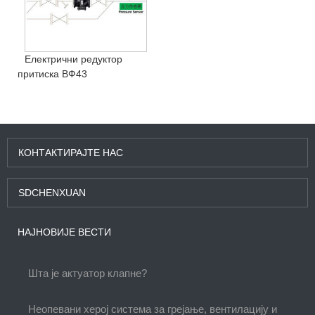
Електрични редуктор
притиска ВФ43
КОНТАКТИРАЈТЕ НАС
SDCHENXUAN
НАЈНОВИЈЕ ВЕСТИ
Шта је актуатор клапне?
Неопевани херој система за грејање, вентилацију и