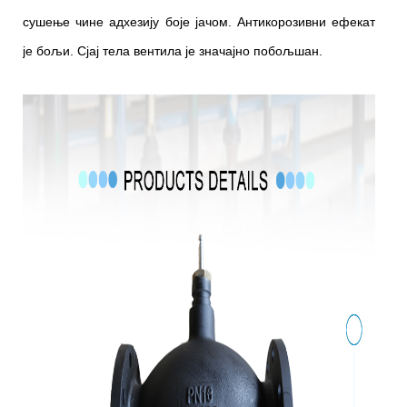
сушење чине адхезију боје јачом. Антикорозивни ефекат
је бољи. Сјај тела вентила је значајно побољшан.