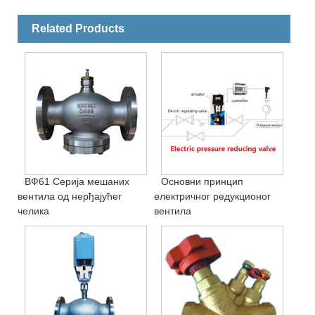
Related Products
ВФ61 Серија мешаних
Основни принцип
вентила од нерђајућег
електричног редукционог
челика
вентила