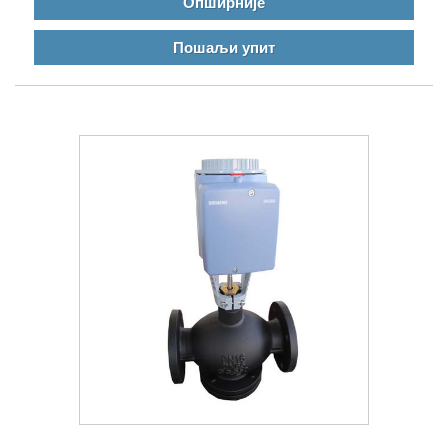
Опширније
Пошаљи упит