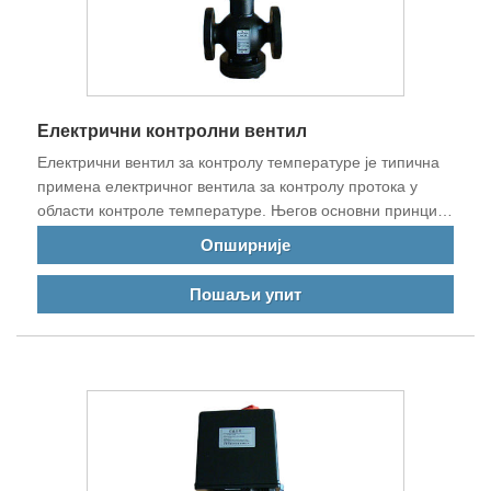
Електрични контролни вентил
Електрични вентил за контролу температуре је типична
примена електричног вентила за контролу протока у
области контроле температуре. Његов основни принцип
је да контролише излазну температуру опреме
Опширније
контролисањем улазног тока измењивача топлоте, клима
уређаја или друге топлотне и хладне опреме и
Пошаљи упит
примарног топлотног (хладног) медијума.