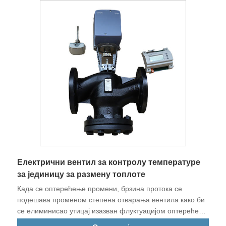
вратила температура на подешену вредност.
Електрични вентил за контролу температуре
за јединицу за размену топлоте
Када се оптерећење промени, брзина протока се
подешава променом степена отварања вентила како би
се елиминисао утицај изазван флуктуацијом оптерећења
и вратила температура на подешену вредност.