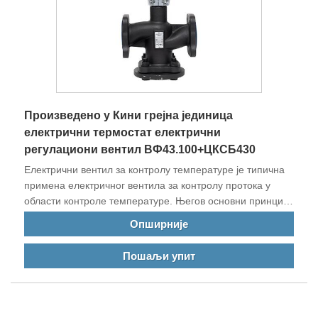
Произведено у Кини грејна јединица
електрични термостат електрични
регулациони вентил ВФ43.100+ЦКСБ430
Електрични вентил за контролу температуре је типична
примена електричног вентила за контролу протока у
области контроле температуре. Његов основни принцип
је да контролише излазну температуру опреме
Опширније
контролисањем улазног тока измењивача топлоте,
јединице за климатизацију или друге топлотне и хладне
Пошаљи упит
опреме и примарног топлотног (хладног) медијума. Када
се оптерећење промени, брзина протока се подешава
променом степена отварања вентила како би се
елиминисао утицај изазван флуктуацијом оптерећења и