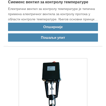
Сиеменс вентил за контролу температуре
Електрични вентил за контролу температуре је типична
примена електричног вентила за контролу протока у
области контроле температуре. Његов основни принцип
је да контролише излазну температуру опреме
Опширније
контролисањем улазног тока измењивача топлоте, клима
уређаја или друге топлотне и хладне опреме и
Пошаљи упит
примарног топлотног (хладног) медијума.