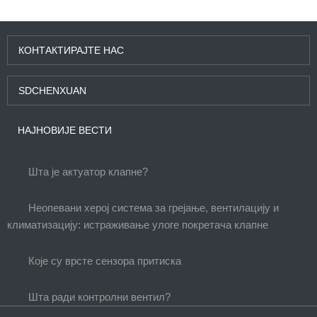
КОНТАКТИРАЈТЕ НАС
SDCHENXUAN
НАЈНОВИЈЕ ВЕСТИ
Шта је актуатор клапне?
Неопевани херој система за грејање, вентилацију и
климатизацију: истраживање улоге покретача клапне
Које су врсте сензора притиска
Шта ради контролни вентил?