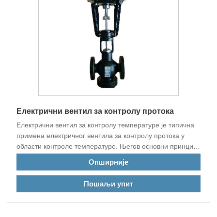
Електрични вентил за контролу протока
Електрични вентил за контролу температуре је типична
примена електричног вентила за контролу протока у
области контроле температуре. Његов основни принцип
је да контролише излазну температуру опреме
Опширније
контролисањем улазног тока измењивача топлоте, клима
уређаја или друге топлотне и хладне опреме и
Пошаљи упит
примарног топлотног (хладног) медијума.